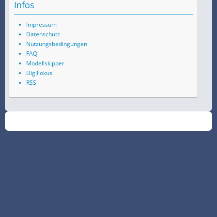
Infos
Impressum
Datenschutz
Nutzungsbedingungen
FAQ
Modellskipper
DigiFokus
RSS
©
2026
SchiffsSpotter.de