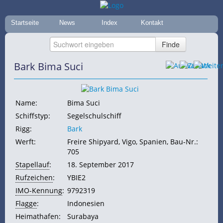
Startseite
News
Index
Kontakt
Bark Bima Suci
Name:
Bima Suci
Schiffstyp:
Segelschulschiff
Rigg:
Bark
Werft:
Freire Shipyard, Vigo, Spanien, Bau-Nr.:
705
Stapellauf
:
18. September 2017
Rufzeichen
:
YBIE2
IMO-Kennung
:
9792319
Flagge
:
Indonesien
Heimathafen:
Surabaya