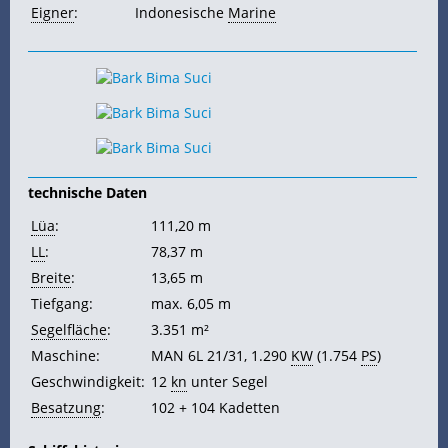
Eigner
:
Indonesische
Marine
technische Daten
Lüa
:
111,20 m
LL
:
78,37 m
Breite
:
13,65 m
Tiefgang:
max. 6,05 m
Segelfläche
:
3.351 m²
Maschine:
MAN 6L 21/31, 1.290
KW
(1.754
PS
)
Geschwindigkeit:
12
kn
unter Segel
Besatzung
:
102 + 104 Kadetten