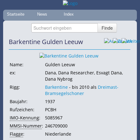
Startseite
News
Index
Barkentine Gulden Leeuw
Name:
Gulden Leeuw
ex:
Dana, Dana Researcher, Esvagt Dana,
Dana Nybrog
Rigg:
Barkentine
- bis 2010 als
Dreimast-
Bramsegelschoner
Baujahr:
1937
Rufzeichen:
PCBH
IMO-Kennung
:
5085967
MMSI-Nummer
:
246709000
Flagge
:
Niederlande