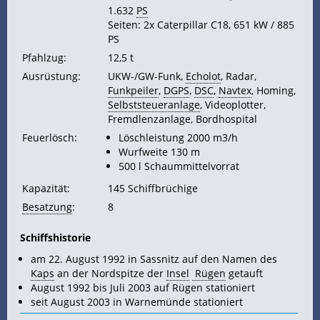
1.632
PS
Seiten: 2x Caterpillar C18, 651 kW / 885
PS
Pfahlzug:
12,5 t
Ausrüstung:
UKW-/GW-Funk,
Echolot
, Radar,
Funkpeiler
,
DGPS
,
DSC
,
Navtex
, Homing,
Selbststeueranlage
, Videoplotter,
Fremdlenzanlage, Bordhospital
Feuerlösch:
Löschleistung 2000 m3/h
Wurfweite 130 m
500 l Schaummittelvorrat
Kapazität:
145 Schiffbrüchige
Besatzung
:
8
Schiffshistorie
am 22. August 1992 in Sassnitz auf den Namen des
Kaps
an der Nordspitze der
Insel
Rügen
getauft
August 1992 bis Juli 2003 auf Rügen stationiert
seit August 2003 in Warnemünde stationiert