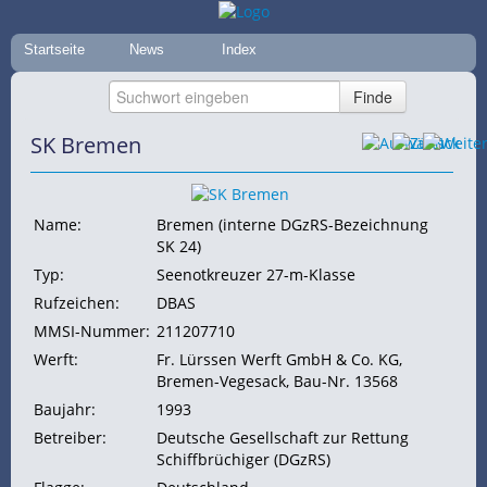
Startseite
News
Index
SK Bremen
Name:
Bremen (interne DGzRS-Bezeichnung
SK 24)
Typ:
Seenotkreuzer 27-m-Klasse
Rufzeichen:
DBAS
MMSI-Nummer:
211207710
Werft:
Fr. Lürssen Werft GmbH & Co. KG,
Bremen-Vegesack, Bau-Nr. 13568
Baujahr:
1993
Betreiber:
Deutsche Gesellschaft zur Rettung
Schiffbrüchiger (DGzRS)