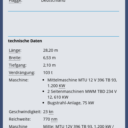
Flagge
:
Deutschland
technische Daten
Länge
:
28,20 m
Breite
:
6,53 m
Tiefgang
:
2,10 m
Verdrängung
:
103 t
Maschine:
Mittelmaschine MTU 12 V 396 TB 93,
1.200
KW
2 Seitenmaschinen MWM TBD 234 V
12, 610 KW
Bugstrahl-Anlage, 75 kW
Geschwindigkeit:
23
kn
Reichweite:
770
nm
Maschine
Mitte: MTU 12V 396 TB 93, 1.200 kW /