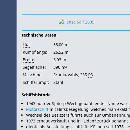
technische Daten
Lüa
:
38,00 m
Rumpflänge
:
26,52 m
Breite
:
6,93 m
Segelfläche
:
390 m²
Maschine:
Scania-Vabis, 235
PS
Schiffsrumpf:
Stahl
Schiffshistorie
1943 auf der Sjötorp Werft gebaut, erster Name war ''
Motorschiff
mit Hilfsbesegelung, welches man exakt 
Wechsel des Besitzers führte auch zur Umbenennung i
1973 erneut verkauft und in ''Lidan'' zurück benannt
diente als Ausstellungsschiff für Küchen seit 1978, 