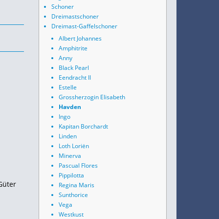
Schoner
Dreimastschoner
Dreimast-Gaffelschoner
Albert Johannes
Amphitrite
Anny
Black Pearl
Eendracht II
Estelle
Grossherzogin Elisabeth
Havden
Ingo
Kapitan Borchardt
Linden
Loth Loriën
Minerva
Pascual Flores
Pippilotta
Güter
Regina Maris
Sunthorice
Vega
Westkust