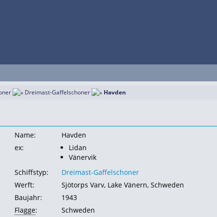
oner
Dreimast-Gaffelschoner
Havden
Name:
Havden
ex:
Lidan
Vänervik
Schiffstyp:
Dreimast-Gaffelschoner
Werft:
Sjötorps Varv, Lake Vänern, Schweden
Baujahr:
1943
Flagge
:
Schweden