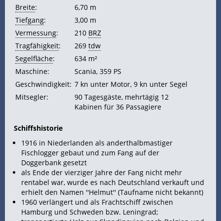
Breite
:
6,70 m
Tiefgang
:
3,00 m
Vermessung
:
210
BRZ
Tragfähigkeit
:
269
tdw
Segelfläche
:
634 m²
Maschine:
Scania, 359
PS
Geschwindigkeit:
7
kn unter Motor, 9 kn unter Segel
Mitsegler:
90 Tagesgäste, mehrtägig 12
Kabinen für 36 Passagiere
Schiffshistorie
1916 in Niederlanden als anderthalbmastiger
Fischlogger gebaut und zum Fang auf der
Doggerbank gesetzt
als Ende der vierziger Jahre der Fang nicht mehr
rentabel war, wurde es nach Deutschland verkauft und
erhielt den Namen ''Helmut'' (Taufname nicht bekannt)
1960 verlängert und als Frachtschiff zwischen
Hamburg und Schweden bzw. Leningrad;