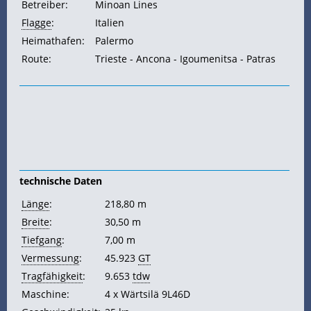
Betreiber:
Minoan Lines
Flagge
:
Italien
Heimathafen:
Palermo
Route:
Trieste - Ancona - Igoumenitsa - Patras
technische Daten
Länge
:
218,80 m
Breite
:
30,50 m
Tiefgang
:
7,00 m
Vermessung
:
45.923
GT
Tragfähigkeit
:
9.653
tdw
Maschine:
4 x Wärtsilä 9L46D