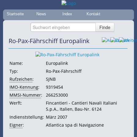
Startseite
News
Index
Kontakt
Ro-Pax-Fährschiff Europalink
Name:
Europalink
Typ:
Ro-Pax-Fährschiff
Rufzeichen
:
SJNB
IMO-Kennung
:
9319454
MMSI-Nummer
:
266253000
Werft:
Fincantieri - Cantieri Navali Italiani
S.p.A., Italien, Bau-Nr. 6124
Indienststellung:
März 2007
Eigner
:
Atlantica spa di Navigazione