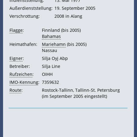
Indienststellung:
13. Mai 1977
Außerdienststellung:
19. September 2005
Verschrottung:
2008 in Alang
Flagge
:
Finnland (bis 2005)
Bahamas
Heimathafen:
Mariehamn
(bis 2005)
Nassau
Eigner
:
Silja Oyj Abp
Betreiber:
Silja Line
Rufzeichen
:
OIHH
IMO-Kennung
:
7359632
Route
:
Rostock-Tallinn, Tallinn-St. Petersburg
(im September 2005 eingestellt)