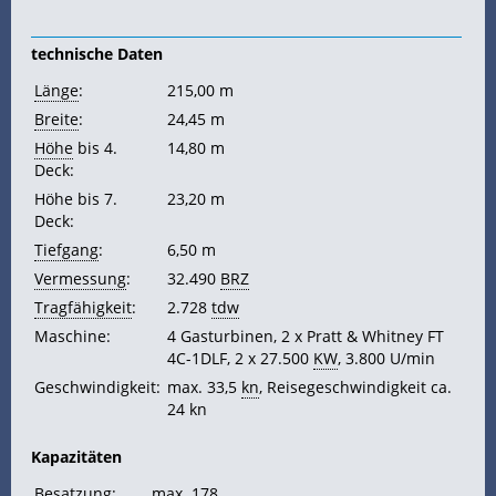
technische Daten
Länge
:
215,00 m
Breite
:
24,45 m
Höhe
bis 4.
14,80 m
Deck:
Höhe bis 7.
23,20 m
Deck:
Tiefgang
:
6,50 m
Vermessung
:
32.490
BRZ
Tragfähigkeit
:
2.728
tdw
Maschine:
4 Gasturbinen, 2 x Pratt & Whitney FT
4C-1DLF, 2 x 27.500
KW
, 3.800 U/min
Geschwindigkeit:
max. 33,5
kn
, Reisegeschwindigkeit ca.
24 kn
Kapazitäten
Besatzung:
max. 178