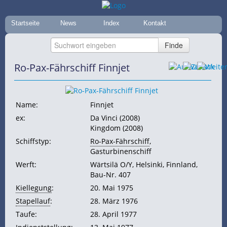
Startseite
News
Index
Kontakt
Ro-Pax-Fährschiff Finnjet
Name:
Finnjet
ex:
Da Vinci (2008)
Kingdom (2008)
Schiffstyp:
Ro-Pax-Fährschiff
,
Gasturbinenschiff
Werft:
Wärtsilä O/Y, Helsinki, Finnland,
Bau-Nr. 407
Kiellegung
:
20. Mai 1975
Stapellauf
:
28. März 1976
Taufe:
28. April 1977