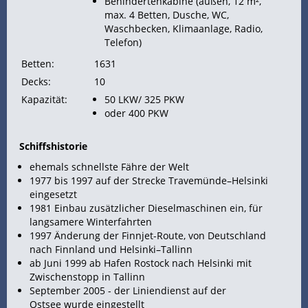
Behindertenkabine (außen, 12 m²,
max. 4 Betten, Dusche, WC,
Waschbecken, Klimaanlage, Radio,
Telefon)
Betten:
1631
Decks:
10
Kapazität:
50 LKW/ 325 PKW
oder 400 PKW
Schiffshistorie
ehemals schnellste Fähre der Welt
1977 bis 1997 auf der Strecke Travemünde–Helsinki
eingesetzt
1981 Einbau zusätzlicher Dieselmaschinen ein, für
langsamere Winterfahrten
1997 Änderung der Finnjet-Route, von Deutschland
nach Finnland und Helsinki–Tallinn
ab Juni 1999 ab
Hafen Rostock nach Helsinki mit
Zwischenstopp in Tallinn
September 2005 - der Liniendienst auf der
Ostsee wurde eingestellt