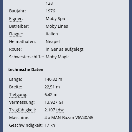
128
Baujahr:
1976
Eigner
:
Moby Spa
Betreiber:
Moby Lines
Flagge
:
Italien
Heimathafen:
Neapel
Route
:
in
Genua
aufgelegt
Schwesterschiffe:
Moby Magic
technische Daten
Länge
:
140,82 m
Breite:
22,51 m
Tiefgang
:
6,42 m
Vermessung
:
13.927
GT
Tragfähigkeit
:
2.107
tdw
Maschine:
4 x MAN Bazan V6V40/45
Geschwindigkeit:
17
kn