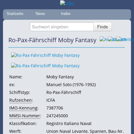
Startseite
News
Index
Ro-Pax-Fährschiff Moby Fantasy
Name:
Moby Fantasy
ex:
Manuel Soto (1976-1992)
Schiffstyp:
Ro-Pax-Fährschiff
Rufzeichen
:
ICFA
IMO-Kennung
:
7387706
MMSI-Nummer
:
247245000
Klassifikation:
Registro Italiano Naval
Werft:
Union Naval Levante, Spanien, Bau-Nr.