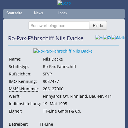
Startseite
News
Index
Ro-Pax-Fährschiff Nils Dacke
Name:
Nils Dacke
Schiffstyp:
Ro-Pax-Fährschiff
Rufzeichen:
SFVP
IMO-Kennung
:
9087477
MMSI-Nummer
:
266127000
Werft:
Finnyards OY, Finnland, Bau-Nr. 411
Indienststellung:
19. Mai 1995
Eigner
:
TT-Line GmbH & Co.
Betreiber:
TT-Line