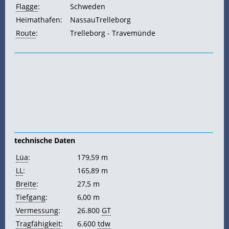
Flagge
:
Schweden
Heimathafen:
NassauTrelleborg
Route
:
Trelleborg - Travemünde
technische Daten
Lüa
:
179,59 m
LL
:
165,89 m
Breite
:
27,5 m
Tiefgang
:
6,00 m
Vermessung
:
26.800
GT
Tragfähigkeit
:
6.600
tdw