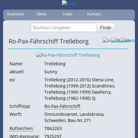
Startseite
News
Index
Kontakt
Ro-Pax-Fährschiff Trelleborg
Name:
Trelleborg
aktuell:
Sunny
ex:
Trelleborg (2012-2016) Stena Line,
Trelleborg (1999-2012) Scandlines,
Trelleborg (1990-1999) SweFerry,
Trelleborg (1982-1990) SJ
Schiffstyp:
Ro-Pax-Fährschiff
Werft:
Öresundsvarvet, Landskrona,
Schweden, Bau-Nr.271
Rufzeichen
:
T8A2263
IMO-Kennung
:
7925297