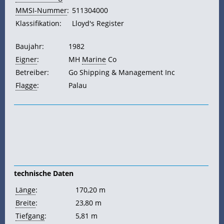
MMSI-Nummer
:
511304000
Klassifikation:
Lloyd's Register
Baujahr:
1982
Eigner
:
MH
Marine
Co
Betreiber:
Go Shipping & Management Inc
Flagge
:
Palau
technische Daten
Länge
:
170,20 m
Breite
:
23,80 m
Tiefgang
:
5,81 m