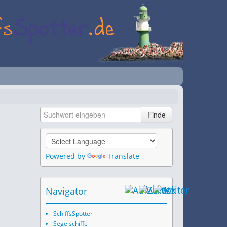
Powered by
Translate
Navigator
SchiffsSpotter
Segelschiffe