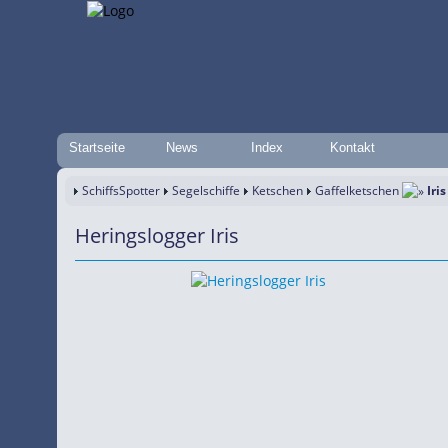
Startseite
News
Index
Kontakt
SchiffsSpotter
Segelschiffe
Ketschen
Gaffelketschen
Iris
Heringslogger Iris