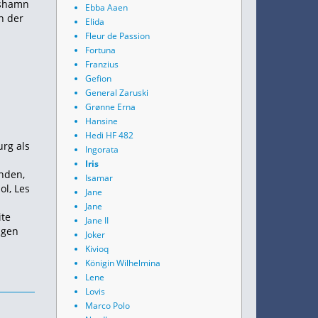
lshamn
Ebba Aaen
n der
Elida
Fleur de Passion
Fortuna
Franzius
Gefion
General Zaruski
Grønne Erna
Hansine
Hedi HF 482
urg als
Ingorata
Iris
nden,
Isamar
ol, Les
Jane
Jane
ite
Jane II
ngen
Joker
Kivioq
Königin Wilhelmina
Lene
Lovis
Marco Polo