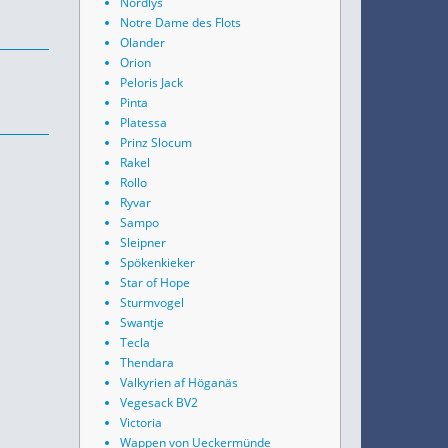
Nordlys
Notre Dame des Flots
Olander
Orion
Peloris Jack
Pinta
Platessa
Prinz Slocum
Rakel
Rollo
Ryvar
Sampo
Sleipner
Spökenkieker
Star of Hope
Sturmvogel
Swantje
Tecla
Thendara
Valkyrien af Höganäs
Vegesack BV2
Victoria
Wappen von Ueckermünde