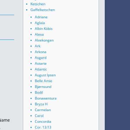
Ketschen
Gaffelketschen
Adriane
Aglaia
Albin Köbis
Alexa
Alvekongen
Ark
Arkona
Asgard
Astarte
Atlantic
August Ipsen
Belle Amie
Bjørnsund
Bodil
Bonawentura
Bryza H
Carmelan
Carol
 Name
Concordia
n
Cor. 13:13