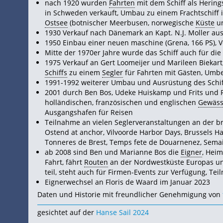
nach 1920 wurden
Fahrten
mit dem Schiff als Hering
in Schweden verkauft, Umbau zu einem Frachtschiff i
Ostsee
(botnischer Meerbusen, norwegische
Küste
un
1930 Verkauf nach Dänemark an Kapt. N.J. Moller au
1950 Einbau einer neuen maschine (Grena, 166 PS), V
Mitte der 1970er Jahre wurde das Schiff auch für die
1975 Verkauf an Gert Loomeijer und Marileen Biekar
Schiffs
zu einem
Segler
für Fahrten mit Gästen, Umb
1991-1992 weiterer Umbau und Ausrüstung des Schiff
2001 durch Ben Bos, Udeke Huiskamp und Frits und R
holländischen, französischen und englischen
Gewäss
Ausgangshafen für Reisen
Teilnahme an vielen Seglerveranstaltungen an der br
Ostend at anchor, Vilvoorde Harbor Days, Brussels Har
Tonneres de Brest, Temps fete de Douarnenez, Semain
ab 2008 sind Ben und Marianne Bos die
Eigner
, Heim
Fahrt, fährt
Routen
an der Nordwestküste Europas un
teil, steht auch für Firmen-Events zur Verfügung, Te
Eignerwechsel an Floris de Waard im Januar 2023
Daten und Historie mit freundlicher Genehmigung von
gesichtet auf der
Hanse Sail 2024