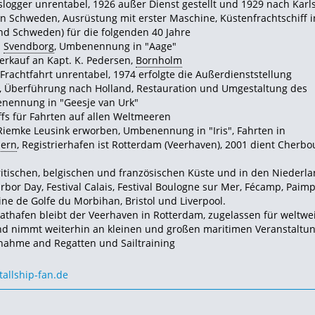
slogger unrentabel, 1926 außer Dienst gestellt und 1929 nach Kar
n Schweden, Ausrüstung mit erster Maschine, Küstenfrachtschiff i
d Schweden) für die folgenden 40 Jahre
s
Svendborg
, Umbenennung in "Aage"
erkauf an Kapt. K. Pedersen,
Bornholm
 Frachtfahrt unrentabel, 1974 erfolgte die Außerdienststellung
t, Überführung nach Holland, Restauration und Umgestaltung des
enennung in "Geesje van Urk"
s für Fahrten auf allen Weltmeeren
iemke Leusink erworben, Umbenennung in "Iris", Fahrten in
ern
, Registrierhafen ist Rotterdam (Veerhaven), 2001 dient Cherbo
itischen, belgischen und französischen Küste und in den Niederla
bor Day, Festival Calais, Festival Boulogne sur Mer, Fécamp, Paimp
e de Golfe du Morbihan, Bristol und Liverpool.
athafen bleibt der Veerhaven in Rotterdam, zugelassen für weltwe
d nimmt weiterhin an kleinen und großen maritimen Veranstaltu
ilnahme and Regatten und Sailtraining
tallship-fan.de