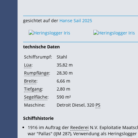
gesichtet auf der
Hanse Sail 2025
technische Daten
Schiffsrumpf:
Stahl
Lüa
:
35,82 m
Rumpflänge
:
28,30 m
Breite
:
6,66 m
Tiefgang
:
2,80 m
Segelfläche
:
590 m²
Maschine:
Detroit Diesel, 320
PS
Schiffshistorie
1916 im Auftrag der
Reederei
N.V. Exploitatie Maatsc
war "Pallas" (IJM 287), Verwendung als Heringslogger