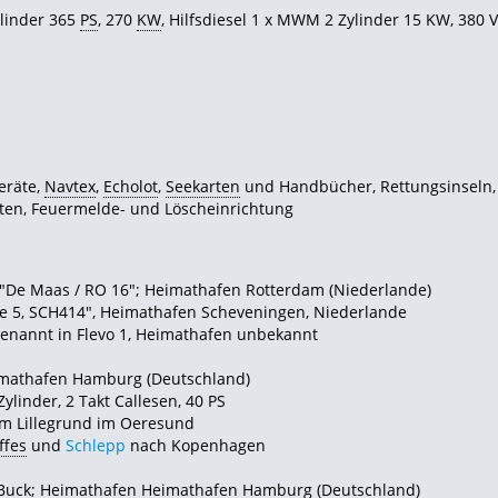
linder 365
PS
, 270
KW
, Hilfsdiesel 1 x MWM 2 Zylinder 15 KW, 380 
eräte,
Navtex
,
Echolot
,
Seekarten
und Handbücher, Rettungsinseln,
ten, Feuermelde- und Löscheinrichtung
f "De Maas / RO 16"; Heimathafen Rotterdam (Niederlande)
 5, SCH414", Heimathafen Scheveningen, Niederlande
enannt in Flevo 1, Heimathafen unbekannt
eimathafen Hamburg (Deutschland)
ylinder, 2 Takt Callesen, 40 PS
m Lillegrund im Oeresund
ffes
und
Schlepp
nach Kopenhagen
Buck; Heimathafen Heimathafen Hamburg (Deutschland)