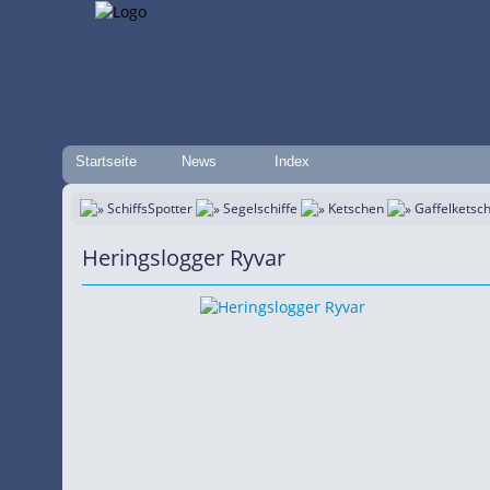
Startseite
News
Index
SchiffsSpotter
Segelschiffe
Ketschen
Gaffelketsc
Heringslogger Ryvar