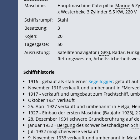
Maschine:
Hauptmaschine Caterpillar
Marine
6 Zy
x Westerbeke 3 Zylinder 5,5 KW, 220 V
Schiffsrumpf:
Stahl
Besatzung
:
3
Kojen
:
20
Tagesgäste:
50
Ausrüstung:
Satellitennavigator (
GPS
), Radar, Funkg
Rettungswesten, Arbeitssicherheitswes
Schiffshistorie
1916 - gebaut als stählerner
Segellogger
; getauft au
November 1916 verkauft und umbenannt in "Mervede
1917 - verkauft und umgebaut zum Frachtschiff, umb
Oktober 1921 verkauft
25. April 1927 verkauft und umbenannt in Helga; H
1927 - Einbau der ersten Maschine (Baujahr 1923), 2 Z
28. Dezember 1931 schwere Grundberührung auf de
Januar 1932 -
Bergung
des schwer beschädigten
Schi
Juli 1932 möglicherweise verkauft
9. November 1933 verkauft und umbenannt in Meta 