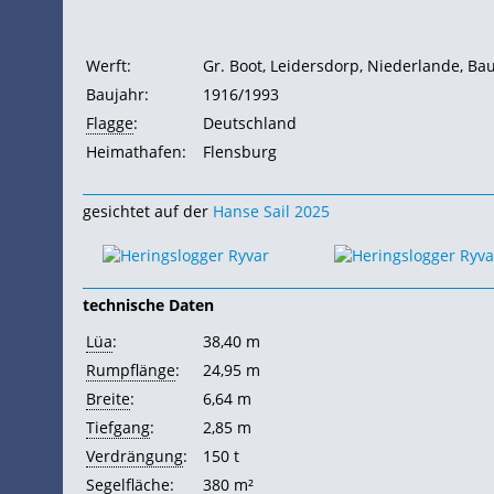
Werft:
Gr. Boot, Leidersdorp, Niederlande, Ba
Baujahr:
1916/1993
Flagge
:
Deutschland
Heimathafen:
Flensburg
gesichtet auf der
Hanse Sail 2025
technische Daten
Lüa
:
38,40 m
Rumpflänge
:
24,95 m
Breite
:
6,64 m
Tiefgang
:
2,85 m
Verdrängung
:
150 t
Segelfläche
:
380 m²