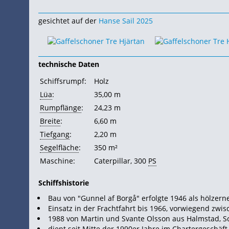
gesichtet auf der
Hanse Sail 2025
technische Daten
Schiffsrumpf:
Holz
Lüa
:
35,00 m
Rumpflänge
:
24,23 m
Breite
:
6,60 m
Tiefgang
:
2,20 m
Segelfläche
:
350 m²
Maschine:
Caterpillar, 300
PS
Schiffshistorie
Bau von "Gunnel af Borgå" erfolgte 1946 als hölzern
Einsatz in der Frachtfahrt bis 1966, vorwiegend zw
1988 von Martin und Svante Olsson aus Halmstad, 
dient seit Mitte der 1990er Jahre im Chartergeschäft