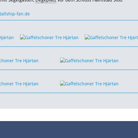
tallship-fan.de
•
•
•
•
•
Impressum
Datenschutz
Nutzungsbedingungen
FAQ
Modellskipper
Digi