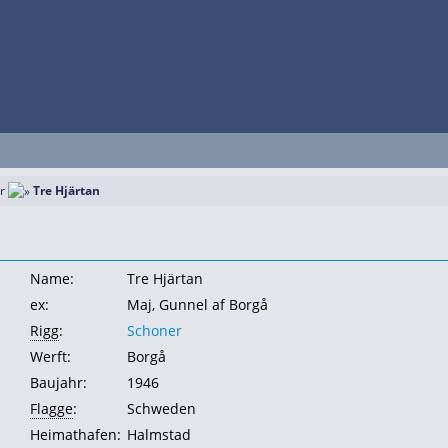
r
Tre Hjärtan
Name:
Tre Hjärtan
ex:
Maj, Gunnel af Borgå
Rigg
:
Schoner
Werft:
Borgå
Baujahr:
1946
Flagge
:
Schweden
Heimathafen:
Halmstad