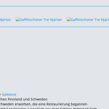
e
Galeasse
ischen Finnland und Schweden
Schweden erworben, die eine Restaurierung begannen
 mit Segelgästen,
Liegeplatz
vor dem Schloss Halmstad Slott