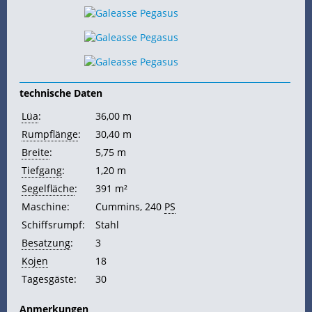
technische Daten
Lüa
:
36,00 m
Rumpflänge
:
30,40 m
Breite
:
5,75 m
Tiefgang
:
1,20 m
Segelfläche
:
391 m²
Maschine:
Cummins, 240
PS
Schiffsrumpf:
Stahl
Besatzung
:
3
Kojen
18
Tagesgäste:
30
Anmerkungen