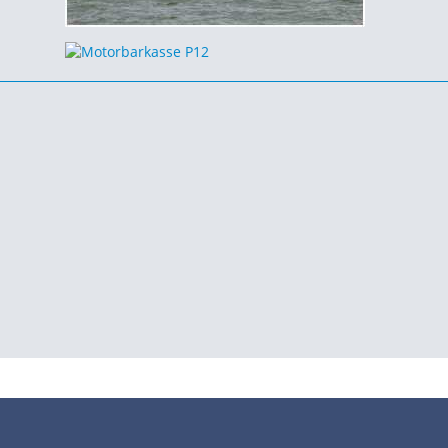
•
•
•
•
•
Impressum
Datenschutz
Nutzungsbedingungen
FAQ
Modellskipper
Digi