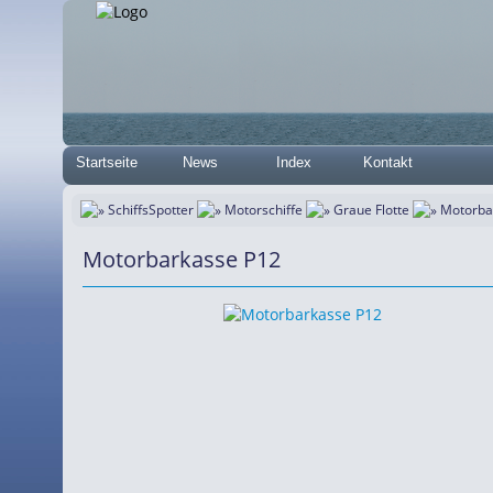
Startseite
News
Index
Kontakt
SchiffsSpotter
Motorschiffe
Graue Flotte
Motorba
Motorbarkasse P12