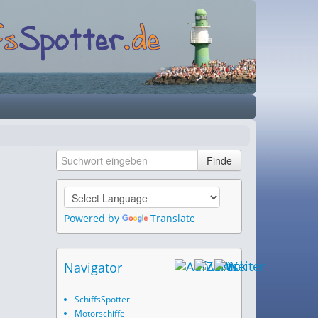
Powered by
Translate
Navigator
SchiffsSpotter
Motorschiffe