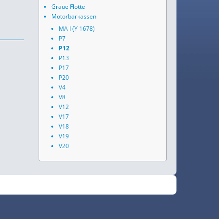
Graue Flotte
Motorbarkassen
MA I (Y 1678)
P7
P12
P13
P17
P20
V4
V8
V12
V17
V18
V19
V20
•
Fokus
RSS