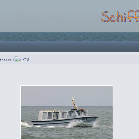
rkassen
P12