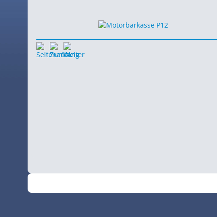
©
•
2026
SchiffsSpotter.de