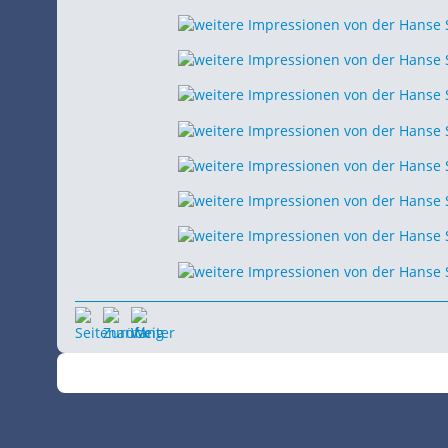
©
•
2026
SchiffsSpotter.de