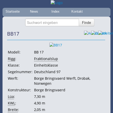
Startseite
News
Index
Kontakt
BB17
Modell:
BB 17
Rigg
:
Fraktionalslup
Klasse:
Einheitsklasse
Segelnummer:
Deutschland 97
Werft:
Borge Bringsvaerd Werft, Drobak,
Norwegen
Konstrukteur:
Borge Bringsvaerd
Lüa
:
7,30 m
KWL
:
4,90 m
Breite
:
2,05 m