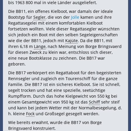
bis 1963 800 mal in viele Länder ausgeliefert.
Die BB11, ein offenes Kielboot, war damals der ideale
Bootstyp für
Segler
, die von der
Jolle
kamen und ihre
Regattasegelei mit einem komfortablen Kielboot
fortsetzen wollten. Viele dieser Regattasegler wünschten
sich jedoch ein Boot mit den selben Segeleigenschaften
wie die der BB11, jedoch mit
Kajüte
. Da die BB11, mit
ihren 6,18 m
Länge
, nach Meinung von Borge Bringsvaerd
für diesen Zweck zu klein war, entschloss sich dieser,
eine neue Bootsklasse zu zeichnen. Die BB17 war
geboren.
Die BB17 verkörpert ein Regattaboot für den begeisterten
Rennsegler und zugleich ein Tourenschiff für die ganze
Familie. Die BB17 ist ein sicheres Kielboot. Sie ist schnell,
segelt trocken und hat eine spezielle, seetüchtige
Rumpfform. Durch das hohe Kielgewicht von 550 kg bei
einem Gesamtgewicht von 950 kg ist das
Schiff
sehr steif
und kann bei jedem Wetter mit der Normalbesegelung, d.
h. kleine
Fock
und Großsegel gesegelt werden.
Wie bereits erwähnt, wurde die BB17 von Borge
Bringsvaerd konstruiert.