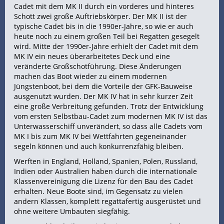
Cadet mit dem MK II durch ein vorderes und hinteres
Schott zwei große Auftriebskörper. Der MK II ist der
typische Cadet bis in die 1990er-Jahre, so wie er auch
heute noch zu einem großen Teil bei Regatten gesegelt
wird. Mitte der 1990er-Jahre erhielt der Cadet mit dem
MK IV ein neues überarbeitetes Deck und eine
veränderte Großschotführung. Diese Änderungen
machen das Boot wieder zu einem modernen
Jüngstenboot, bei dem die Vorteile der GFK-Bauweise
ausgenutzt wurden. Der MK IV hat in sehr kurzer Zeit
eine große Verbreitung gefunden. Trotz der Entwicklung
vom ersten Selbstbau-Cadet zum modernen MK IV ist das
Unterwasserschiff unverändert, so dass alle Cadets vom
MK I bis zum MK IV bei Wettfahrten gegeneinander
segeln können und auch konkurrenzfähig bleiben.
Werften in England, Holland, Spanien, Polen, Russland,
Indien oder Australien haben durch die internationale
Klassenvereinigung die Lizenz für den Bau des Cadet
erhalten. Neue Boote sind, im Gegensatz zu vielen
andern Klassen, komplett regattafertig ausgerüstet und
ohne weitere Umbauten siegfähig.