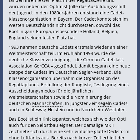
fanden ihren festen Platz in der Regattaszene und
wurden neben der Optimist-Jolle das Ausbildungsschiff
der Jugend. In den 1980er-Jahren entstand eine Cadet-
Klassenorganisation in Bayern. Der Cadet konnte sich im
Westen Deutschlands nicht durchsetzen, obwohl das
Boot in ganz Europa, insbesondere Holland, Belgien,
England seinen festen Platz hat.
1993 nahmen deutsche Cadets erstmals wieder an einer
Weltmeisterschaft teil. Im Frühjahr 1994 wurde die
deutsche Klassenvereinigung – die German Cadetclass
Association GerCCA – gegründet, damit begann eine neue
Etappe der Cadets im Deutschen Segler-Verband. Die
Klassenorganisation übernahm die Organisation des
Regattaplanes, Erstellung der Rangliste, Festlegung eines
Ausscheidungsmodus für die jährlichen
Weltmeisterschaften sowie die Nominierung der
deutschen
Mannschaften
. In jüngster Zeit
segeln
Cadets
auch in Schleswig-Holstein und in Nordrhein-Westfalen.
Das Boot ist ein Knickspanter, welches sich wie der Opti
auch für den Selbstbau eignet. Der damalige MK I
zeichnete sich durch eine sehr einfache glatte Decksform
ohne Lufttanks aus. Bereits nach kurzer Zeit erhielt der