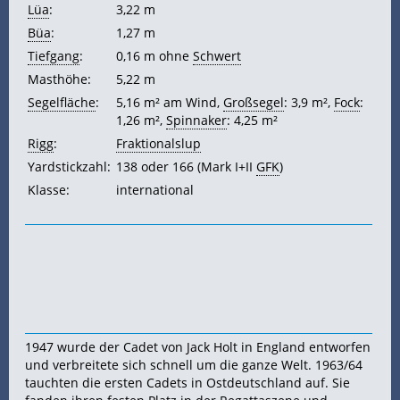
Lüa
:
3,22 m
Büa
:
1,27 m
Tiefgang
:
0,16 m ohne
Schwert
Masthöhe:
5,22 m
Segelfläche
:
5,16 m² am Wind,
Großsegel
: 3,9 m²,
Fock
:
1,26 m²,
Spinnaker
: 4,25 m²
Rigg
:
Fraktionalslup
Yardstickzahl:
138 oder 166 (Mark I+II
GFK
)
Klasse:
international
1947 wurde der Cadet von Jack Holt in England entworfen
und verbreitete sich schnell um die ganze Welt. 1963/64
tauchten die ersten Cadets in Ostdeutschland auf. Sie