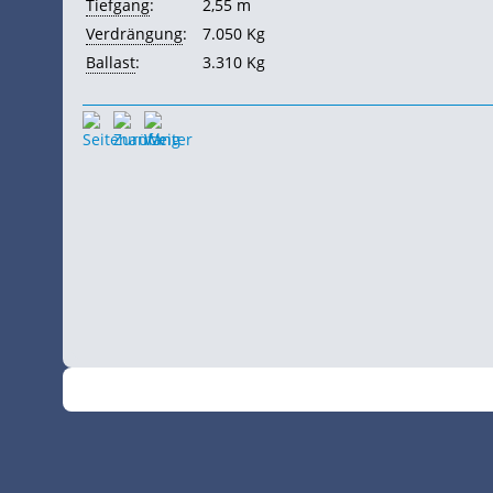
Tiefgang
:
2,55 m
Verdrängung
:
7.050 Kg
Ballast
:
3.310 Kg
©
•
2026
SchiffsSpotter.de