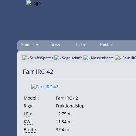
Startseite
News
Index
Kontakt
SchiffsSpotter
Segelschiffe
Klassenboote
Farr IR
Farr IRC 42
Modell:
Farr IRC 42
Rigg
:
Fraktionalslup
Lüa
:
12,75 m
KWL
:
11,34 m
Breite
:
3,94 m