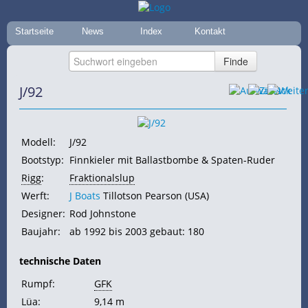
Startseite
News
Index
Kontakt
J/92
Modell:
J/92
Bootstyp:
Finnkieler mit Ballastbombe & Spaten-Ruder
Rigg
:
Fraktionalslup
Werft:
J Boats
Tillotson Pearson (USA)
Designer:
Rod Johnstone
Baujahr:
ab 1992 bis 2003 gebaut: 180
technische Daten
Rumpf:
GFK
Lüa
:
9,14 m