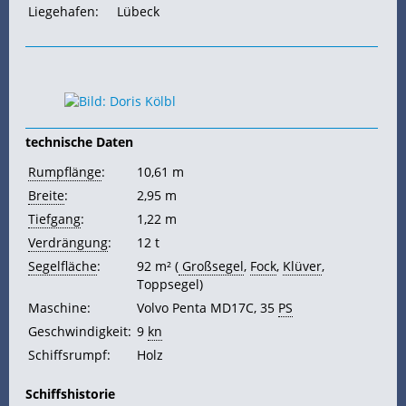
Liegehafen:
Lübeck
technische Daten
Rumpflänge
:
10,61 m
Breite
:
2,95 m
Tiefgang
:
1,22 m
Verdrängung
:
12 t
Segelfläche
:
92 m² (
Großsegel
,
Fock
,
Klüver
,
Toppsegel)
Maschine:
Volvo Penta MD17C, 35
PS
Geschwindigkeit:
9
kn
Schiffsrumpf:
Holz
Schiffshistorie