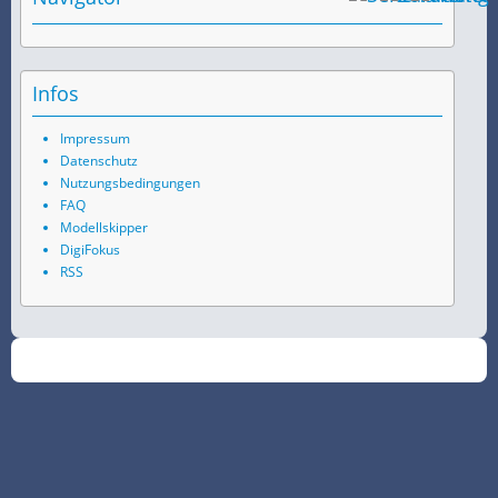
Infos
Impressum
Datenschutz
Nutzungsbedingungen
FAQ
Modellskipper
DigiFokus
RSS
©
2026
SchiffsSpotter.de