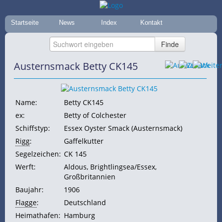
Startseite
News
Index
Kontakt
Austernsmack Betty CK145
Name:
Betty CK145
ex:
Betty of Colchester
Schiffstyp:
Essex Oyster Smack (Austernsmack)
Rigg
:
Gaffelkutter
Segelzeichen:
CK 145
Werft:
Aldous, Brightlingsea/Essex,
Großbritannien
Baujahr:
1906
Flagge
:
Deutschland
Heimathafen:
Hamburg