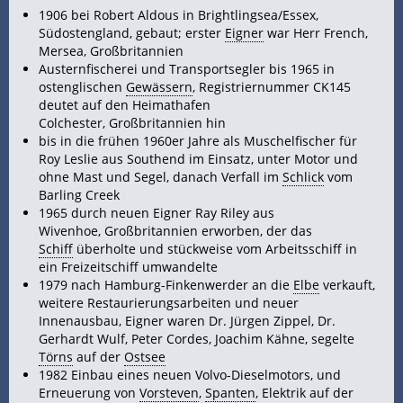
1906 bei Robert Aldous in Brightlingsea/Essex,
Südostengland, gebaut; erster
Eigner
war Herr French,
Mersea, Großbritannien
Austernfischerei und Transportsegler bis 1965 in
ostenglischen
Gewässern
, Registriernummer CK145
deutet auf den Heimathafen
Colchester, Großbritannien hin
bis in die frühen 1960er Jahre als Muschelfischer für
Roy Leslie aus Southend im Einsatz, unter Motor und
ohne Mast und Segel, danach Verfall im
Schlick
vom
Barling Creek
1965 durch neuen Eigner Ray Riley aus
Wivenhoe, Großbritannien erworben, der das
Schiff
überholte und stückweise vom Arbeitsschiff in
ein Freizeitschiff umwandelte
1979 nach Hamburg-Finkenwerder an die
Elbe
verkauft,
weitere Restaurierungsarbeiten und neuer
Innenausbau, Eigner waren Dr. Jürgen Zippel, Dr.
Gerhardt Wulf, Peter Cordes, Joachim Kähne, segelte
Törns
auf der
Ostsee
1982 Einbau eines neuen Volvo-Dieselmotors, und
Erneuerung von
Vorsteven
,
Spanten
, Elektrik auf der