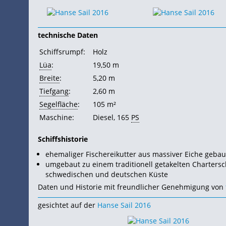
technische Daten
Schiffsrumpf:
Holz
Lüa
:
19,50 m
Breite
:
5,20 m
Tiefgang
:
2,60 m
Segelfläche
:
105 m²
Maschine:
Diesel, 165
PS
Schiffshistorie
ehemaliger Fischereikutter aus massiver Eiche gebau
umgebaut zu einem traditionell getakelten Chartersch
schwedischen und deutschen
Küste
Daten und Historie mit freundlicher Genehmigung von
gesichtet auf der
Hanse Sail 2016