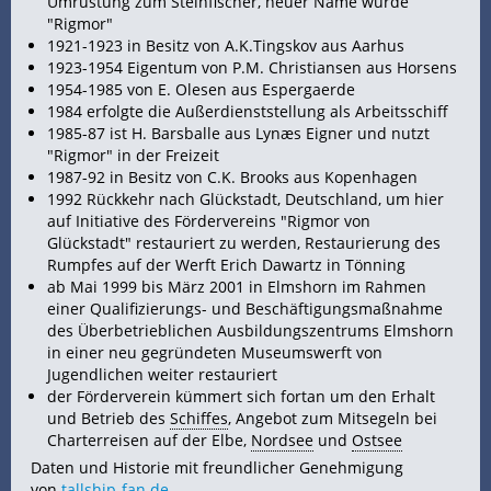
Umrüstung zum Steinfischer, neuer Name wurde
"Rigmor"
1921-1923 in Besitz von A.K.Tingskov aus Aarhus
1923-1954 Eigentum von P.M. Christiansen aus Horsens
1954-1985 von E. Olesen aus Espergaerde
1984 erfolgte die Außerdienststellung als Arbeitsschiff
1985-87 ist H. Barsballe aus Lynæs Eigner und nutzt
"Rigmor" in der Freizeit
1987-92 in Besitz von C.K. Brooks aus Kopenhagen
1992 Rückkehr nach Glückstadt, Deutschland, um hier
auf Initiative des Fördervereins "Rigmor von
Glückstadt" restauriert zu werden, Restaurierung des
Rumpfes auf der Werft Erich Dawartz in Tönning
ab Mai 1999 bis März 2001 in Elmshorn im Rahmen
einer Qualifizierungs- und Beschäftigungsmaßnahme
des Überbetrieblichen Ausbildungszentrums Elmshorn
in einer neu gegründeten Museumswerft von
Jugendlichen weiter restauriert
der Förderverein kümmert sich fortan um den Erhalt
und Betrieb des
Schiffes
, Angebot zum Mitsegeln bei
Charterreisen auf der Elbe,
Nordsee
und
Ostsee
Daten und Historie mit freundlicher Genehmigung
von
tallship-fan.de