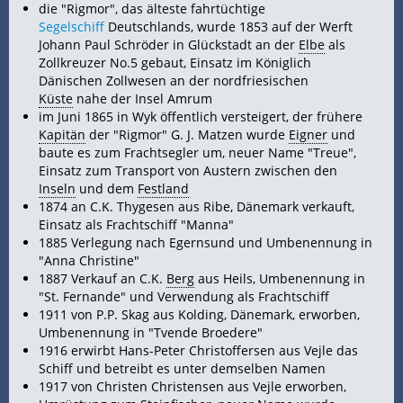
die "Rigmor", das älteste fahrtüchtige
Segelschiff
Deutschlands, wurde 1853 auf der Werft
Johann Paul Schröder in Glückstadt an der
Elbe
als
Zollkreuzer No.5 gebaut, Einsatz im Königlich
Dänischen Zollwesen an der nordfriesischen
Küste
nahe der Insel Amrum
im Juni 1865 in Wyk öffentlich versteigert, der frühere
Kapitän
der "Rigmor" G. J. Matzen wurde
Eigner
und
baute es zum Frachtsegler um, neuer Name "Treue",
Einsatz zum Transport von Austern zwischen den
Inseln
und dem
Festland
1874 an C.K. Thygesen aus Ribe, Dänemark verkauft,
Einsatz als Frachtschiff "Manna"
1885 Verlegung nach Egernsund und Umbenennung in
"Anna Christine"
1887 Verkauf an C.K.
Berg
aus Heils, Umbenennung in
"St. Fernande" und Verwendung als Frachtschiff
1911 von P.P. Skag aus Kolding, Dänemark, erworben,
Umbenennung in "Tvende Broedere"
1916 erwirbt Hans-Peter Christoffersen aus Vejle das
Schiff und betreibt es unter demselben Namen
1917 von Christen Christensen aus Vejle erworben,