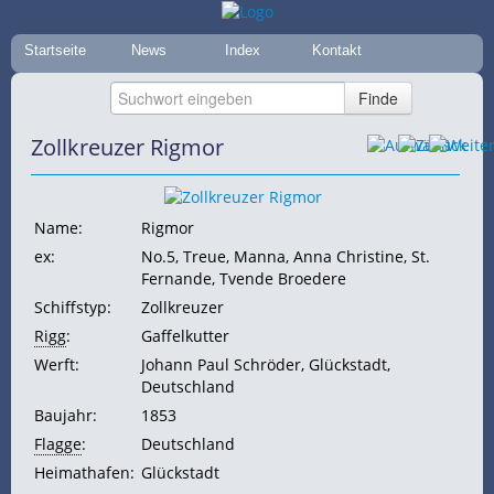
Startseite
News
Index
Kontakt
Zollkreuzer Rigmor
Name:
Rigmor
ex:
No.5, Treue, Manna, Anna Christine, St.
Fernande, Tvende Broedere
Schiffstyp:
Zollkreuzer
Rigg
:
Gaffelkutter
Werft:
Johann Paul Schröder, Glückstadt,
Deutschland
Baujahr:
1853
Flagge
:
Deutschland
Heimathafen:
Glückstadt