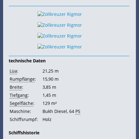
technische Daten
Lüa
:
21,25 m
Rumpflänge
:
15,90 m
Breite
:
3,85 m
Tiefgang
:
1,45 m
Segelfläche
:
129 m²
Maschine:
Bukh Diesel, 64
PS
Schiffsrumpf:
Holz
Schiffshistorie