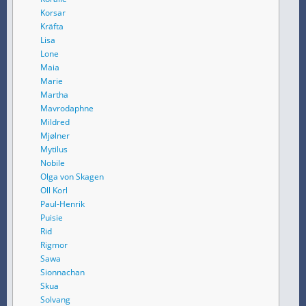
Korsar
Kräfta
Lisa
Lone
Maia
Marie
Martha
Mavrodaphne
Mildred
Mjølner
Mytilus
Nobile
Olga von Skagen
Oll Korl
Paul-Henrik
Puisie
Rid
Rigmor
Sawa
Sionnachan
Skua
Solvang