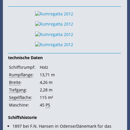
technische Daten
Schiffsrumpf:
Holz
Rumpflänge
:
13,71 m
Breite
:
4,26 m
Tiefgang
:
2,28 m
Segelfläche
:
115 m²
Maschine:
45
PS
Schiffshistorie
1897 bei F.N. Hansen in Odense/Dänemark für das