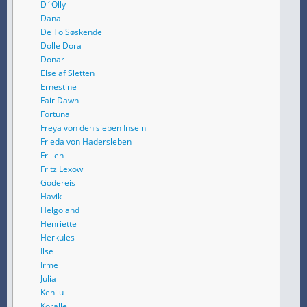
D´Olly
Dana
De To Søskende
Dolle Dora
Donar
Else af Sletten
Ernestine
Fair Dawn
Fortuna
Freya von den sieben Inseln
Frieda von Hadersleben
Frillen
Fritz Lexow
Godereis
Havik
Helgoland
Henriette
Herkules
Ilse
Irme
Julia
Kenilu
Koralle