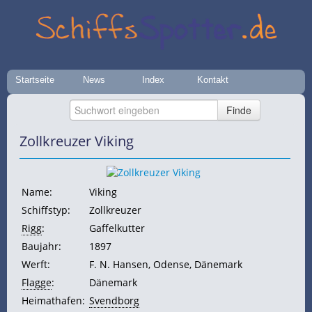
Startseite
News
Index
Kontakt
Zollkreuzer Viking
Name:
Viking
Schiffstyp:
Zollkreuzer
Rigg
:
Gaffelkutter
Baujahr:
1897
Werft:
F. N. Hansen, Odense, Dänemark
Flagge
:
Dänemark
Heimathafen:
Svendborg