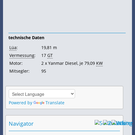
technische Daten
Lüa
:
19,81 m
Vermessung
:
17
GT
Motor:
2 x Yanmar Diesel, je 79,09
KW
Mitsegler:
95
Powered by
Translate
Navigator