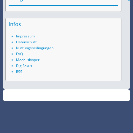
Infos
Impressum
Datenschutz
Nutzungsbedingungen
FAQ
Modellskipper
DigiFokus
RSS
©
2026
SchiffsSpotter.de