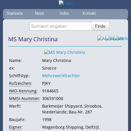
Startseite
News
Index
Kontakt
MS Mary Christina
Name:
Mary Christina
ex:
Sirocco
Schiffstyp:
Mehrzweckfrachter
Rufzeichen
:
PJKY
IMO-Kennung
:
9184665
MMSI-Nummer
:
306591000
Werft:
Barkmeijer Shipyard, Stroobos,
Niederlande, Bau-Nr. 287
Baujahr:
1998
Eigner
:
Wagenborg Shipping, Delfzijl,