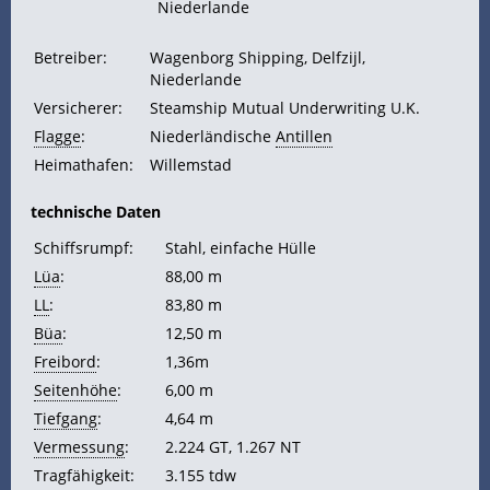
Niederlande
Betreiber:
Wagenborg Shipping, Delfzijl,
Niederlande
Versicherer:
Steamship Mutual Underwriting U.K.
Flagge
:
Niederländische
Antillen
Heimathafen:
Willemstad
technische Daten
Schiffsrumpf:
Stahl, einfache Hülle
Lüa
:
88,00 m
LL
:
83,80 m
Büa
:
12,50 m
Freibord
:
1,36m
Seitenhöhe
:
6,00 m
Tiefgang
:
4,64 m
Vermessung
:
2.224
GT, 1.267
NT
Tragfähigkeit:
3.155
tdw