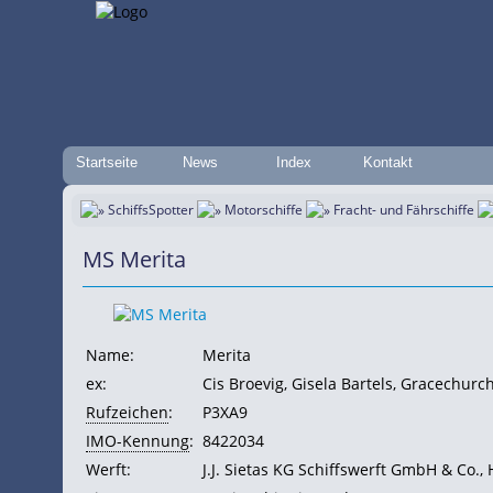
Startseite
News
Index
Kontakt
SchiffsSpotter
Motorschiffe
Fracht- und Fährschiffe
MS Merita
Name:
Merita
ex:
Cis Broevig, Gisela Bartels, Gracechurch
Rufzeichen
:
P3XA9
IMO-Kennung
:
8422034
Werft:
J.J. Sietas KG Schiffswerft GmbH & Co.