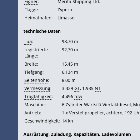
Eigner
:
Merita Shipping Ltd.
Flagge:
Zypern
Heimathafen:
Limassol
technische Daten
Lüa
:
98,70 m
registrierte
92,70 m
Länge
:
Breite
:
15,45 m
Tiefgang
:
6,134 m
Seitenhöhe
:
8,00 m
Vermessung
:
3.329
GT
, 1.985
NT
Tragfähigkeit
:
4.496
tdw
Maschine:
6 Zylinder Wärtsilä Viertaktdiesel, Mo
Antrieb:
1 x Verstellpropeller, achtern, 192 U
Geschwindigkeit:
14
kn
Ausrüstung, Zuladung, Kapazitäten, Ladevolumen