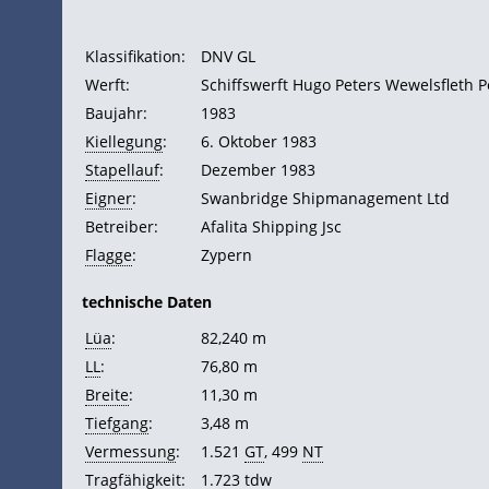
Klassifikation:
DNV GL
Werft:
Schiffswerft Hugo Peters Wewelsfleth 
Baujahr:
1983
Kiellegung
:
6. Oktober 1983
Stapellauf
:
Dezember 1983
Eigner
:
Swanbridge Shipmanagement Ltd
Betreiber:
Afalita Shipping Jsc
Flagge
:
Zypern
technische Daten
Lüa
:
82,240 m
LL
:
76,80 m
Breite
:
11,30 m
Tiefgang
:
3,48 m
Vermessung
:
1.521
GT
, 499
NT
Tragfähigkeit
:
1.723
tdw