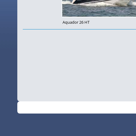
Aquador 26 HT
©
•
2026
SchiffsSpotter.de