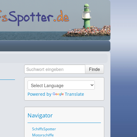
Powered by
Translate
Navigator
SchiffsSpotter
Motorschiffe