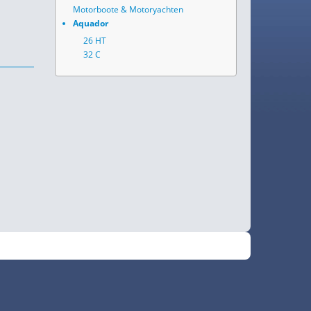
Motorboote & Motoryachten
Aquador
26 HT
32 C
•
Fokus
RSS