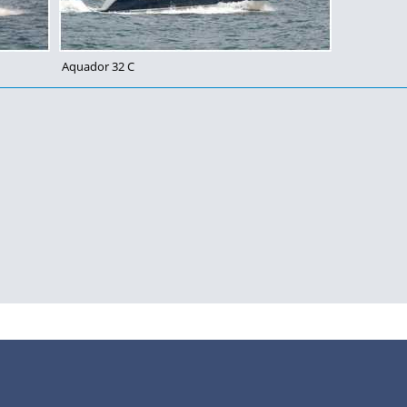
Aquador 32 C
•
•
•
•
•
Impressum
Datenschutz
Nutzungsbedingungen
FAQ
Modellskipper
Digi