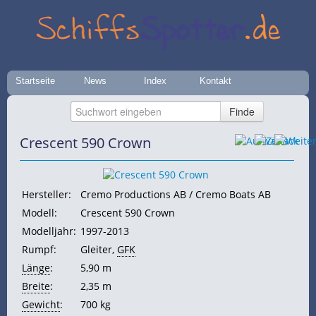
Startseite
News
Index
Kontakt
Crescent 590 Crown
Hersteller:
Cremo Productions AB / Cremo Boats AB
Modell:
Crescent 590 Crown
Modelljahr:
1997-2013
Rumpf:
Gleiter,
GFK
Länge
:
5,90 m
Breite
:
2,35 m
Gewicht
:
700 kg