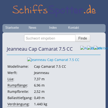
Startseite
News
Index
Kontakt
Jeanneau Cap Camarat 7.5 CC
Modellname:
Cap Camarat 7.5 CC
Werft:
Jeanneau
Lüa
:
7,37 m
Rumpflänge
:
6,96 m
Rumpfbreite:
2,52 m
Ballasttiefgang:
0,49 m
Verdrängung
:
1.440 kg