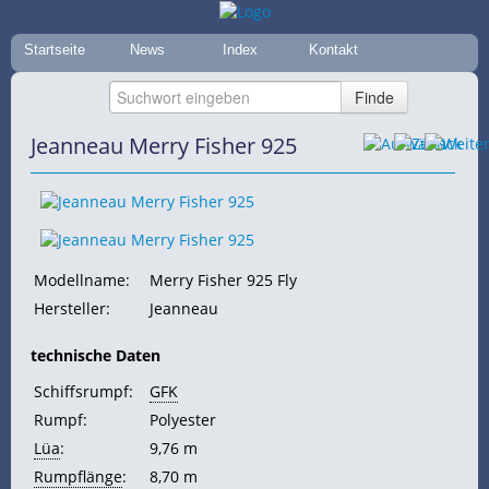
Startseite
News
Index
Kontakt
Jeanneau Merry Fisher 925
Modellname:
Merry Fisher 925 Fly
Hersteller:
Jeanneau
technische Daten
Schiffsrumpf:
GFK
Rumpf:
Polyester
Lüa
:
9,76 m
Rumpflänge
:
8,70 m