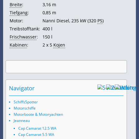
Breite
:
3,16 m
Tiefgang
:
0,85 m
Motor:
Nanni Diesel, 235 kW (320
PS
)
Treibstofftank:
400 l
Frischwasser
:
150 l
Kabinen
:
2 x 5
Kojen
Navigator
SchiffsSpotter
Motorschiffe
Motorboote & Motoryachten
Jeanneau
Cap Camarat 12.5 WA
Cap Camarat 5.5 WA