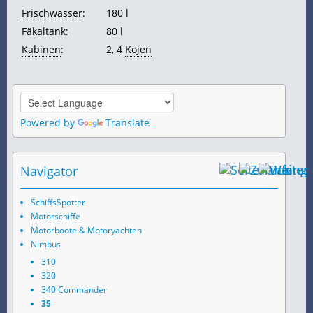
Frischwasser
:
180 l
Fäkaltank:
80 l
Kabinen
:
2, 4
Kojen
Powered by
Translate
Navigator
SchiffsSpotter
Motorschiffe
Motorboote & Motoryachten
Nimbus
310
320
340 Commander
35