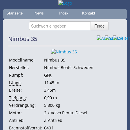
Startseite
News
Index
Kontakt
Nimbus 35
Modellname:
Nimbus 35
Hersteller:
Nimbus Boats, Schweden
Rumpf:
GFK
Länge
:
11,45 m
Breite
:
3,45m
Tiefgang
:
0,90 m
Verdrängung
:
5.800 kg
Motor:
2 x Volvo Penta. Diesel
Antrieb:
Z-Antrieb
Brennstoffvorrat:
640 l