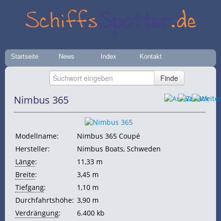
Startseite
News
Index
Kontakt
Nimbus 365
Modellname:
Nimbus 365 Coupé
Hersteller:
Nimbus Boats, Schweden
Länge
:
11,33 m
Breite
:
3,45 m
Tiefgang
:
1,10 m
Durchfahrtshöhe:
3,90 m
Verdrängung
:
6.400 kb