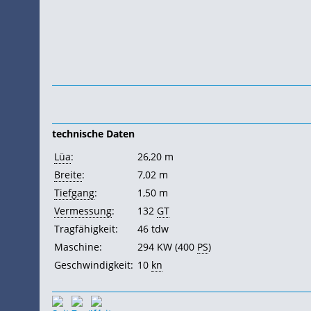
technische Daten
Lüa
:
26,20 m
Breite
:
7,02 m
Tiefgang
:
1,50 m
Vermessung
:
132
GT
Tragfähigkeit:
46
tdw
Maschine:
294
KW (400
PS
)
Geschwindigkeit:
10
kn