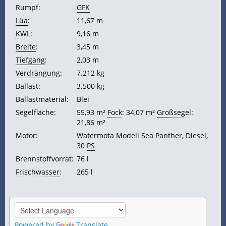
Rumpf:
GFK
Lüa
:
11,67 m
KWL
:
9,16 m
Breite
:
3,45 m
Tiefgang
:
2,03 m
Verdrängung
:
7.212 kg
Ballast
:
3.500 kg
Ballastmaterial:
Blei
Segelfläche:
55,93 m²
Fock
: 34,07 m²
Großsegel
:
21,86 m²
Motor:
Watermota Modell Sea Panther, Diesel,
30
PS
Brennstoffvorrat:
76 l
Frischwasser
:
265 l
Powered by
Translate