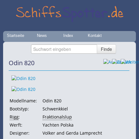
Startseite
News
Index
Kontakt
Odin 820
Modellname:
Odin 820
Bootstyp:
Schwenkkiel
Rigg
:
Fraktionalslup
Werft:
Yachten Polska
Designer:
Volker and Gerda Lamprecht