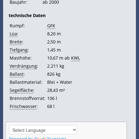
Baujahr:
ab 2000
technische Daten
Rumpf:
GFK
Lüa
:
8,20 m
Breite
:
2,50 m
Tiefgang
:
1,45 m
Masthöhe:
10,67 m ab
KWL
Verdrängung
:
2.211 kg
Ballast
:
826 kg
Ballastmaterial:
Blei + Water
Segelfläche
:
28,43 m²
Brennstoffvorrat:
106 l
Frischwasser
:
68 l
Powered by
Translate