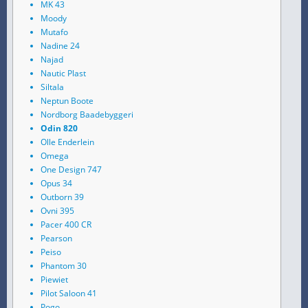
MK 43
Moody
Mutafo
Nadine 24
Najad
Nautic Plast
Siltala
Neptun Boote
Nordborg Baadebyggeri
Odin 820
Olle Enderlein
Omega
One Design 747
Opus 34
Outborn 39
Ovni 395
Pacer 400 CR
Pearson
Peiso
Phantom 30
Piewiet
Pilot Saloon 41
Pogo