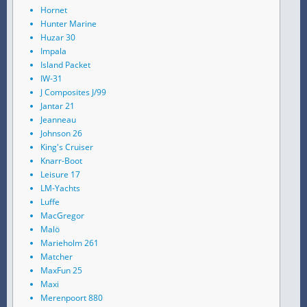
Hornet
Hunter Marine
Huzar 30
Impala
Island Packet
IW-31
J Composites J/99
Jantar 21
Jeanneau
Johnson 26
King's Cruiser
Knarr-Boot
Leisure 17
LM-Yachts
Luffe
MacGregor
Malö
Marieholm 261
Matcher
MaxFun 25
Maxi
Merenpoort 880