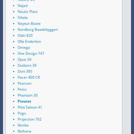
Najad
Nautic Plast
Siltala
Neptun Boote
Nordborg Baadebyggeri
Odin 820
Olle Enderlein
Omega
One Design 747
Opus 34
Outborn 39
Ovni 395
Pacer 400 CR
Pearson
Peiso
Phantom 30
Piewiet
Pilot Saloon 41
Pogo
Projection 762
Reinke
Rethana