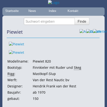
Startseite
News
Index
Kontakt
Piewiet
Modellname:
Piewiet 820
Bootstyp:
Finnkieler mit Ruder und
Skeg
Rigg
:
Mastkopf-Slup
Werft:
Van der Rest Nautic bv
Designer:
Hendrik Frank van der Rest
Baujahr:
ab 1970
gebaut:
150