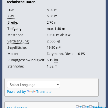
technische Daten
Lüa
:
8,20 m
KWL
:
6,50 m
Breite
:
2,70 m
Tiefgang
:
max 1,40 m
Masthöhe:
10,50 m ab KWL
Verdrängung
:
2.000 kg
Segelfläche
:
19,50 m²
Motor:
Farymann, Diesel, 10
PS
Rumpfgeschwindigkeit:
6,19
kn
Stehhöhe:
1.82 m
Powered by
Translate