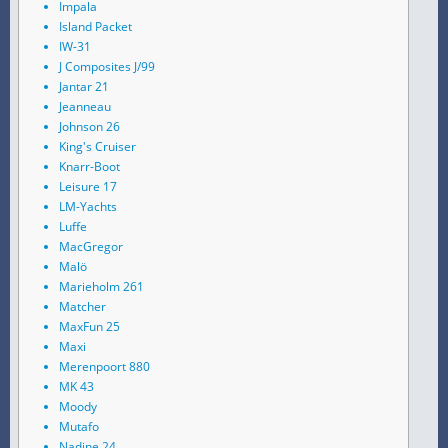
Impala
Island Packet
IW-31
J Composites J/99
Jantar 21
Jeanneau
Johnson 26
King's Cruiser
Knarr-Boot
Leisure 17
LM-Yachts
Luffe
MacGregor
Malö
Marieholm 261
Matcher
MaxFun 25
Maxi
Merenpoort 880
MK 43
Moody
Mutafo
Nadine 24