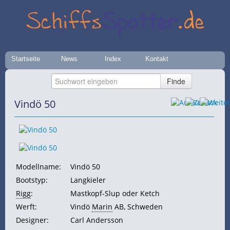
Startseite
News
Index
Kontakt
Vindö 50
Modellname:
Vindö 50
Bootstyp:
Langkieler
Rigg
:
Mastkopf-Slup oder Ketch
Werft:
Vindö
Marin
AB, Schweden
Designer:
Carl Andersson