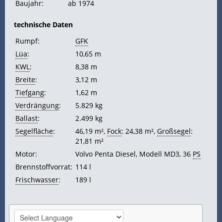
Baujahr:
ab 1974
technische Daten
Rumpf:
GFK
Lüa
:
10,65 m
KWL
:
8,38 m
Breite
:
3,12 m
Tiefgang
:
1,62 m
Verdrängung
:
5.829 kg
Ballast
:
2.499 kg
Segelfläche
:
46,19 m²,
Fock
: 24,38 m²,
Großsegel
:
21,81 m²
Motor:
Volvo Penta Diesel, Modell MD3, 36
PS
Brennstoffvorrat:
114 l
Frischwasser
:
189 l