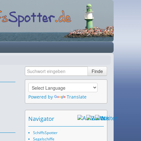
Powered by
Translate
Navigator
SchiffsSpotter
Segelschiffe