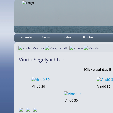
Startseite
News
Index
Kontakt
SchiffsSpotter
Segelschiffe
Slups
Vindö
Vindö Segelyachten
Klicke auf das Bi
Vindö 30
Vindö 32
Vindö 50