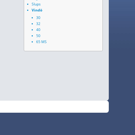
Slups
Vindö
30
32
40
50
65 MS
•
Fokus
RSS