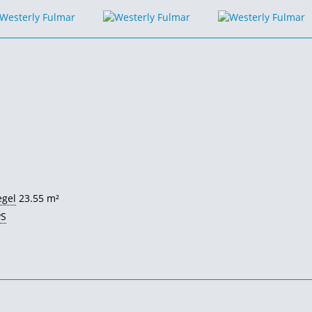
egel
23.55 m²
PS