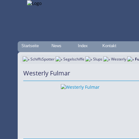
Startseite
News
Index
Kontakt
SchiffsSpotter
Segelschiffe
Slups
Westerly
F
Westerly Fulmar