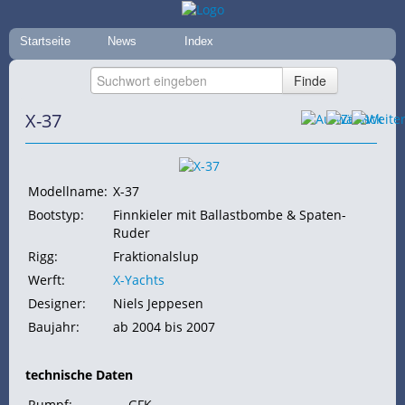
Startseite
News
Index
X-37
Modellname:
X-37
Bootstyp:
Finnkieler mit Ballastbombe & Spaten-
Ruder
Rigg:
Fraktionalslup
Werft:
X-Yachts
Designer:
Niels Jeppesen
Baujahr:
ab 2004 bis 2007
technische Daten
Rumpf:
GFK