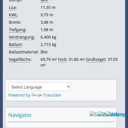
Lüa
:
11,35 m
KWL
:
9,79 m
Breite:
3,48 m
Tiefgang
:
1,98 m
Verdrängung
:
6.400 kg
Ballast
:
2.715 kg
Ballastmaterial:
Blei
Segelfläche
:
69,79 m²
Fock
: 31,86 m²
Großsegel
: 37,93
m²
Powered by
Translate
Navigator