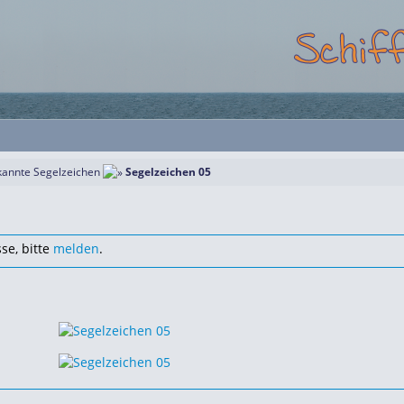
annte Segelzeichen
Segelzeichen 05
se, bitte
melden
.