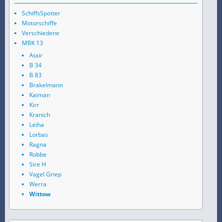
SchiffsSpotter
Motorschiffe
Verschiedene
MBK 13
Atair
B 34
B 83
Brakelmann
Kaiman
Kirr
Kranich
Leiha
Lorbas
Ragna
Robbe
Sire H
Vagel Griep
Werra
Wittow