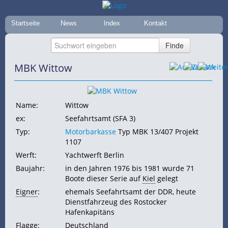
Startseite
News
Index
Kontakt
MBK Wittow
Name:
Wittow
ex:
Seefahrtsamt (SFA 3)
Typ:
Motorbarkasse
Typ MBK 13/407 Projekt
1107
Werft:
Yachtwerft Berlin
Baujahr:
in den Jahren 1976 bis 1981 wurde 71
Boote dieser Serie auf
Kiel
gelegt
Eigner
:
ehemals Seefahrtsamt der DDR, heute
Dienstfahrzeug des Rostocker
Hafenkapitäns
Flagge
:
Deutschland