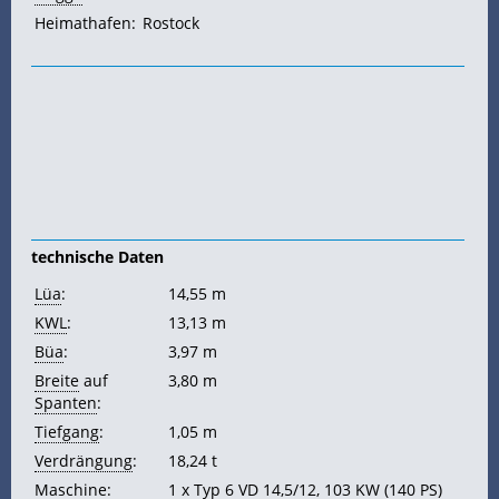
Heimathafen:
Rostock
technische Daten
Lüa
:
14,55 m
KWL
:
13,13 m
Büa
:
3,97 m
Breite
auf
3,80 m
Spanten
:
Tiefgang
:
1,05 m
Verdrängung
:
18,24 t
Maschine:
1 x Typ 6 VD 14,5/12, 103
KW
(140
PS
)