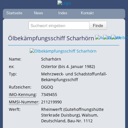
Startseite
News
Index
Kontakt
Ölbekämpfungsschiff Scharhörn
Name:
Scharhörn
ex:
Ostertor (bis 4. Januar 1982)
Typ:
Mehrzweck- und Schadstoffunfall-
Bekämpfungsschiff
Rufzeichen:
DGOQ
IMO-Kennung
:
7349455
MMSI-Nummer
:
211219990
Werft:
Rheinwerft (Gutehoffnungshütte
Sterkrade Duisburg), Walsum,
Deutschland, Bau-Nr. 1112