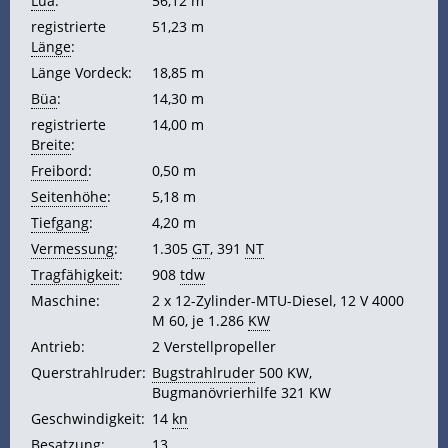
Lüa
:
56,12 m
registrierte
51,23 m
Länge
:
Länge Vordeck:
18,85 m
Büa
:
14,30 m
registrierte
14,00 m
Breite
:
Freibord
:
0,50 m
Seitenhöhe
:
5,18 m
Tiefgang
:
4,20 m
Vermessung
:
1.305
GT
, 391
NT
Tragfähigkeit
:
908
tdw
Maschine:
2 x 12-Zylinder-MTU-Diesel, 12 V 4000
M 60, je 1.286
KW
Antrieb:
2 Verstellpropeller
Querstrahlruder:
Bugstrahlruder
500 KW,
Bugmanövrierhilfe 321 KW
Geschwindigkeit:
14
kn
Besatzung
:
13