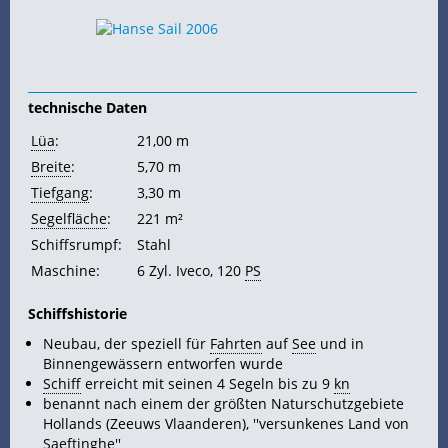
technische Daten
Lüa
:
21,00 m
Breite
:
5,70 m
Tiefgang
:
3,30 m
Segelfläche
:
221 m²
Schiffsrumpf:
Stahl
Maschine:
6 Zyl. Iveco, 120
PS
Schiffshistorie
Neubau, der speziell für
Fahrten
auf
See
und in
Binnengewässern entworfen wurde
Schiff
erreicht mit seinen 4 Segeln bis zu 9
kn
benannt nach einem der größten Naturschutzgebiete
Hollands (Zeeuws Vlaanderen), ''versunkenes
Land von
Saeftinghe''