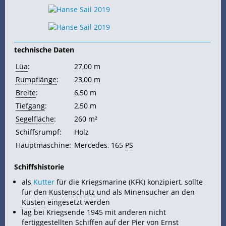
technische Daten
Lüa
:
27,00 m
Rumpflänge
:
23,00 m
Breite
:
6,50 m
Tiefgang
:
2,50 m
Segelfläche
:
260 m²
Schiffsrumpf:
Holz
Hauptmaschine:
Mercedes, 165
PS
Schiffshistorie
als
Kutter
für die Kriegsmarine (KFK) konzipiert, sollte
für den
Küstenschutz
und als Minensucher an den
Küsten
eingesetzt werden
lag bei Kriegsende 1945 mit anderen nicht
fertiggestellten
Schiffen
auf der
Pier
von Ernst