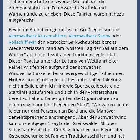
Teilnehmerschiffe ein zweites Mal auf, um die
Abendausfahrt zum Feuerwerk in Rostock und
Warnemünde zu erleben. Diese Fahrten waren nahezu
ausgebucht.
Bevor am Abend einige russische Großsegler wie die
Viermastbark Kruzenshtern
,
Viermastbark Sedov
oder
Vollschiff Mir
den Rostocker Sail-Schauplatz bereits
wieder verlassen, fand am "vollsten Tag der Sail auf dem
Wasser" auch die Regatta der Traditionssegler statt.
Dieser Regatta unter der Leitung von Wettfahrtleiter
Rainer Arlt fehlten aufgrund der schwachen
Windverhältnisse leider schwergewichtige Teilnehmer.
Hintergrund: Großseglern ist es unter voller Takelung
nicht möglich, ähnlich flink wie Sportsegelboote eine
Startlinie abzufahren und sich in der Vorstartphase
bereit zu halten. Daher griffen die Organisatoren zu
einem sogenannten "fliegenden Start". "Wir waren heute
leider nur drei Personen an Bord und die Manöver
dementsprechend anstrengend. Aber der Schwachwind
kam uns entgegen", sagte der Greifswalder Skipper
Sebastian Hentschel. Der Segelmacher und Eigner der
Ostseedschunke ist Fan von Traditionsschiffen und hat